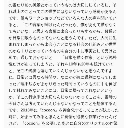
の当たり前の風景とかっていうものは大切にしているし、そ
れ以上のことってこの世界にはないなっていう感覚があるん
です。僕もワークショップなどでいろんな人の声を聞いてい
ると、「この言葉が聞けたんだったら、僕があえて描かなく
てもいいな」と思える言葉に出会ったりもするから、普通と
か日常に敵うものってないなと思うんです。ただ、人間に生
まれてしまったから出会うことになる社会の仕組みとか世界
のからくりとかっていうものを自分の中に事実として受けと
めて、通しておかないと――「日常を描く作家」という純朴
性だけがあってしまうと、それを10年も20年も続けていく
と、そこの純度も落ちていくんじゃないかと思うんですよ
ね。日常とは異なる時間や、なにかが急に過剰になってしま
った／理不尽さがまかり通った時間っていうものに手を伸ば
して触れてみないことには、日常に帰ってこれないという
か。そこの行き来は大切なんじゃないかってことを、当時の
今日さんは考えていたんじゃないかなってことを想像するん
です。2013年に『cocoon』を舞台化するってことが決まった
時に、始まってみるとほんとに覚悟が必要な作業だったんだ
けど、『cocoon』を公演したあとに自分のオリジナルの作業