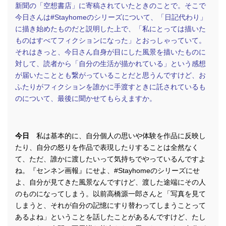
新聞の「空想書店」に寄稿されていたときのことで。そこで
今日さんは#Stayhomeのシリーズについて、「日記代わり」
に描き始めたものだと説明した上で、「私にとっては描いた
ものはすべてフィクションになった」とおっしゃっていて。
それはきっと、今日さん自身が目にした風景を描いたものに
対して、読者から「自分の生活が描かれている」という感想
が届いたこととも繋がっていることだと思うんですけど、お
ふたりがフィクションを誰かに手渡すときに託されているも
のについて、最後に聞かせてもらえますか。
今日
私は基本的に、自分個人の思いや体験を作品に反映し
たり、自分の怒りを作品で表現したりすることは全然なく
て、ただ、誰かに渡したいって気持ちでやっているんですよ
ね。『センネン画報』にせよ、#Stayhomeのシリーズにせ
よ、自分が見てきた風景なんですけど、渡した途端にその人
のものになってしまう。以前高橋源一郎さんと「写真を見て
しまうと、それが自分の記憶にすり替わってしまうことって
あるよね」ということを話したことがあるんですけど、たし