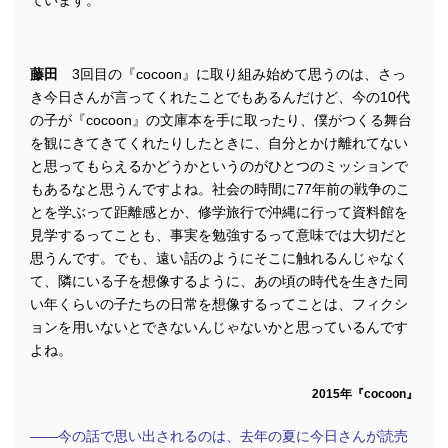
ています。
藤田
3回目の『cocoon』に取り組み始めて思うのは、さっ
き今日さんが言ってくれたことでもあるんだけど、今の10代
の子が『cocoon』の文庫本を手に取ったり、僕がつくる舞台
を観にきてきてくれたりしたときに、自分とかけ離れてない
と思ってもらえるかどうかというのがひとつのミッションで
もあるなと思うんですよね。社会の時間に77年前の戦争のこ
とを学ぶって距離感とか、修学旅行で沖縄に行って資料館を
見学するってことも、事実を勉強するって意味では大切だと
思うんです。でも、遠い話のようにそこに触れるんじゃなく
て、隣にいる子を想像するように、あの頃の時代を生きた同
い年くらいの子たちの日常を想像するってことは、フィクシ
ョンを用いないとできないんじゃないかと思っているんです
よね。
2015年『cocoon』
――今の話で思い出されるのは、去年の夏に今日さんが読売