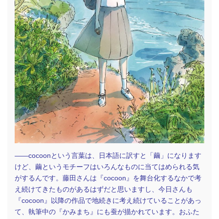
facebook
instagram
contact
――cocoonという言葉は、日本語に訳すと「繭」になります
けど、繭というモチーフはいろんなものに当てはめられる気
がするんです。藤田さんは『cocoon』を舞台化するなかで考
え続けてきたものがあるはずだと思いますし、今日さんも
『cocoon』以降の作品で地続きに考え続けていることがあっ
て、執筆中の『かみまち』にも蚕が描かれています。おふた