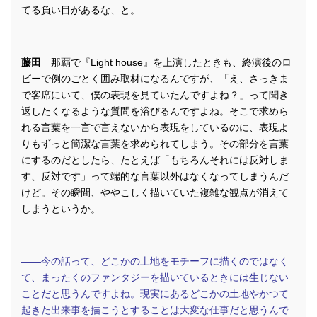
てる負い目があるな、と。
藤田
那覇で『Light house』を上演したときも、終演後のロ
ビーで例のごとく囲み取材になるんですが、「え、さっきま
で客席にいて、僕の表現を見ていたんですよね？」って聞き
返したくなるような質問を浴びるんですよね。そこで求めら
れる言葉を一言で言えないから表現をしているのに、表現よ
りもずっと簡潔な言葉を求められてしまう。その部分を言葉
にするのだとしたら、たとえば「もちろんそれには反対しま
す、反対です」って端的な言葉以外はなくなってしまうんだ
けど。その瞬間、ややこしく描いていた複雑な観点が消えて
しまうというか。
――今の話って、どこかの土地をモチーフに描くのではなく
て、まったくのファンタジーを描いているときには生じない
ことだと思うんですよね。現実にあるどこかの土地やかつて
起きた出来事を描こうとすることは大変な仕事だと思うんで