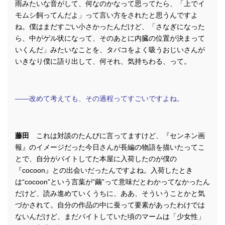
雨みたいな音がして、何なのかなって思ってたら、「上でイ
モムシ飼ってんだよ」って言い方をされたと思うんですよ
ね。僕はまだすごい小さかったんだけど、「さなぎになった
ら、中がゲル状になって、そのあとに内臓の位置が決まって
いくんだ」みたいなことを、タバコをよく吸うおじいさんが
いきなり僕に語り出して、何それ、気持ちわる、って。
――改めて考えても、その過程ってすごいですよね。
藤田
これは対談のたんびに言ってますけど、『センネン画
報』のイメージだった今日さんが長編の物語を描いたってこ
とで、自分がバイトしてた本屋に入荷したのが僕の
『cocoon』との出会いだったんですよね。入荷したとき
は“cocoon”という言葉が“繭”って意味だとわかってなかったん
だけど、読み進めていくうちに、ああ、そういうことかと気
づかされて。自分の作品の中に蚕って要素があったわけでは
ないんだけど、まだバイトしていた頃のマームは「少女性」