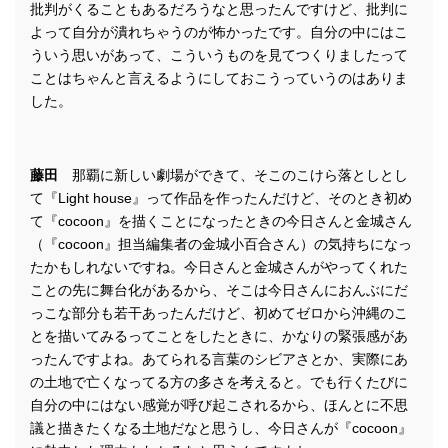
批判がくることもあるだろうなと思ったんですけど、批判に
よって自分が潰れちゃうのが怖かったです。自分の中にはこ
ういう思いがあって、こういうものを見てつくりましたって
ことはちゃんと言えるようにしておこうっていうのはありま
した。
藤田
那覇に新しい劇場ができて、そこのこけら落としとし
て『Light house』って作品を作ったんだけど、そのとき初め
て『cocoon』を描くことになったときの今日さんと金城さん
（『cocoon』担当編集者の金城小百合さん）の気持ちになっ
たかもしれないですね。今日さんと金城さんがやってくれた
ことの先に舞台化があるから、そこは今日さんにおんぶにだ
っこな部分も若干あったんだけど、初めてゼロから沖縄のこ
とを描いてみるってことをしたときに、かなりの緊張感があ
ったんですよね。あてられる言葉のシビアさとか、実際にあ
の土地で亡くなってる方の多さを考えると。でも行くたびに
自分の中にはない感覚が呼び起こされるから、ほんとに不思
議と描きたくなる土地だなと思うし、今日さんが『cocoon』