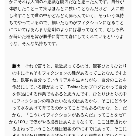
かにそれは人間の不思議な能力だなと思ったんです。自分が
体験したことって実はほんとに狭いことなんだけど、人に差
し出すことで世の中がどんどん膨らんでいく。そういう気持
ちでやっているので、描いたものがフィクションになること
についてはあんまり悲劇のようには思ってなくて、むしろ私
が蒔いた種を皆が勝手に育てて森にしてくれているというよ
うな、そんな気持ちです。
藤田
それで言うと、最近思ってるのは、観客ひとりひとり
の中にそもそもフィクションの種があるってことなんですよ
ね。観客も自分っていうリアルを生きながら、自分のことを
作品にしている節があって、Twitterとかブログとかって自分
を作品にする作業でもあると思うんです。ひとりひとりの中
にフィクションの種みたいなものはあるから、そこにどうや
って水をあげて育てるのかってことでもあるのかな、と。だ
から、「こういうフィクションがあるんだ」ってことをゼロ
から100まで僕がやる必要はあんまりなくて、ここは普通わか
るよねっていうことの種は観客の中にすでにあって、そこに
水をあげたり肥料をあげたりするような作業をしていくこと