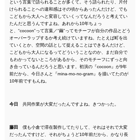
という言葉で語られることが多くて。そう語られたり、片付
けられることへの違和感はその頃からあったんだけど、でも
こどもから大人へと変容していくってなんだろうと考えてい
たんだと思うんですよね。あれから10年ちょっ
と、“cocoon”って言葉／“繭”ってモチーフが自分の作品とどう
オーバーラップするか考え続けていますね。たとえば町を出
ていくとか、空間の話として捉えることはできるんだけど、
こどもから大人になるってどういうことなのか、まだ自分で
もわかってないところがあるから、そのモチーフにずっと向
き合っているんだろうと思います。初演の『cocoon』が9年
前だから、今日さんと『mina-mo-no-gram』を描いてたのが
10年前ですもんね。
今日
共同作業が大変だったんですよね。きつかった。
藤田
僕も小倉で滞在製作してたりして、それはそれで大変
だったんですけど、それがちょうど10年前だから、かなり長