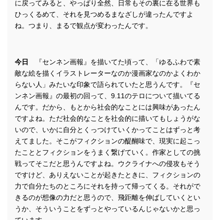
に戻ってみると、やっぱり全然、日常もその裏に在る世界も
ひっくるめて、それを見つめるまなざしが違ったんですよ
ね。つまり、まるで観点が変わったんです。
今日
『センネン画報』を描いてた頃って、「ゆるふわで素
敵な絵を描くイラストレーターなのか漫画家なのかよくわか
らない人」みたいな印象で語られていたと思うんです。『セ
ンネン画報』の最初の回って、9.11のテロについて描いてる
んです。だから、もとから社会的なことには興味があったん
ですよね。ただ社会的なことを社会的に描いてもしょうがな
いので、いかに自分とくっつけていくかってことはずっと考
えてました。そこがフィクションの醍醐味で、現実に起こっ
たこととフィクションをうまく繋げていく。作家としての挑
戦ってそこだと思うんですよね。ウクライナへの侵攻もそう
ですけど、ありえないことが起きたときに、フィクションの
力で自分たちのところにそれを持って帰ってくる。それがで
きるのが想像の力だと思うので、飛距離を伸ばしていくとい
うか、そういうことをずっとやっているんじゃないかと思っ