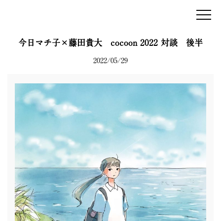
mum&gypsy
今日マチ子×藤田貴大 cocoon 2022 対談 後半
NEWS
2022/05/29
PROFILE
REPERTORY
WORKS
HIBI
INTERVIEW
WORKSHOP
BOOKS
SHOP
MEDIA
ENGLISH
twitter