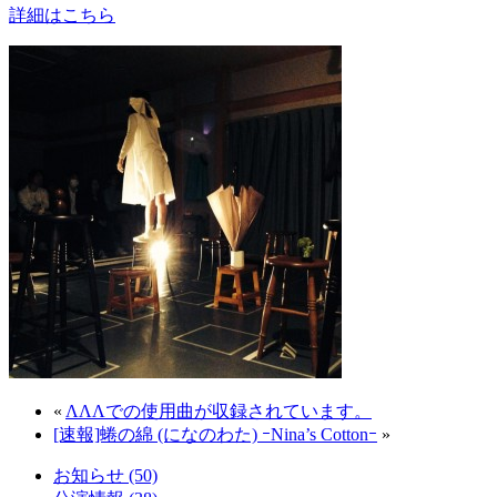
詳細はこちら
«
ΛΛΛでの使用曲が収録されています。
[速報]蜷の綿 (になのわた) ｰNina’s Cottonｰ
»
お知らせ (50)