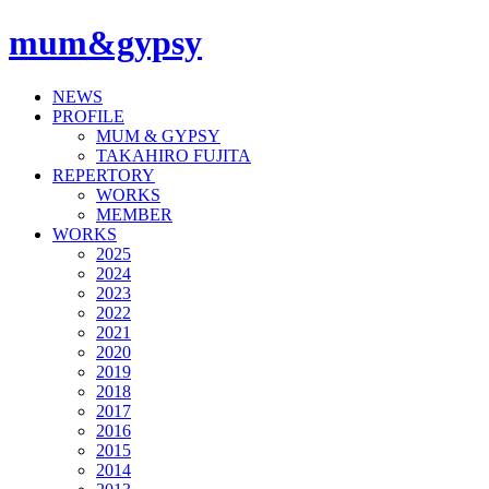
mum&gypsy
NEWS
PROFILE
MUM & GYPSY
TAKAHIRO FUJITA
REPERTORY
WORKS
MEMBER
WORKS
2025
2024
2023
2022
2021
2020
2019
2018
2017
2016
2015
2014