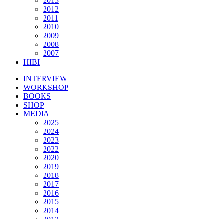
2013
2012
2011
2010
2009
2008
2007
HIBI
INTERVIEW
WORKSHOP
BOOKS
SHOP
MEDIA
2025
2024
2023
2022
2020
2019
2018
2017
2016
2015
2014