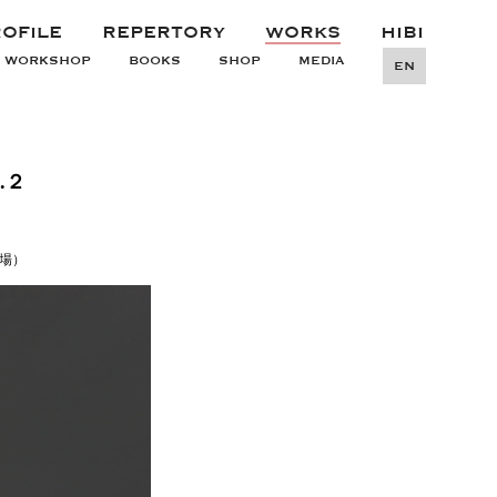
OFILE
REPERTORY
WORKS
HIBI
WORKSHOP
BOOKS
SHOP
MEDIA
EN
.２
場）