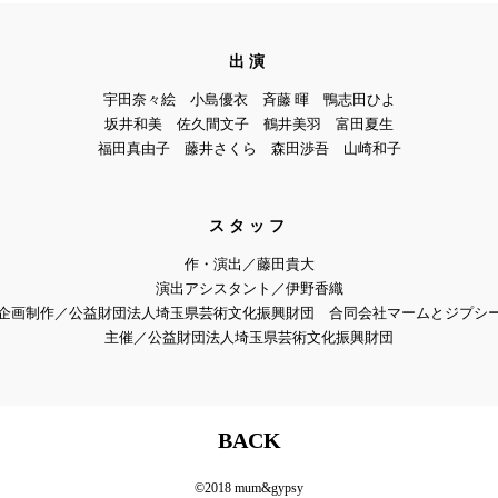
出演
宇田奈々絵 小島優衣 斉藤 暉 鴨志田ひよ
坂井和美 佐久間文子
鶴井美羽 富田夏生
福田真由子 藤井さくら 森田渉吾 山崎和子
スタッフ
作・演出／藤田貴大
演出アシスタント／伊野香織
企画制作／公益財団法人埼玉県芸術文化振興財団 合同会社マームとジプシ
主催／公益財団法人埼玉県芸術文化振興財団
BACK
©2018 mum&gypsy