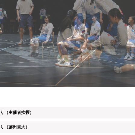
より（主催者挨拶）
より（藤田貴大）