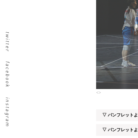
twitter
facebook
<
>
instagram
▽ パンフレット
▽ パンフレット