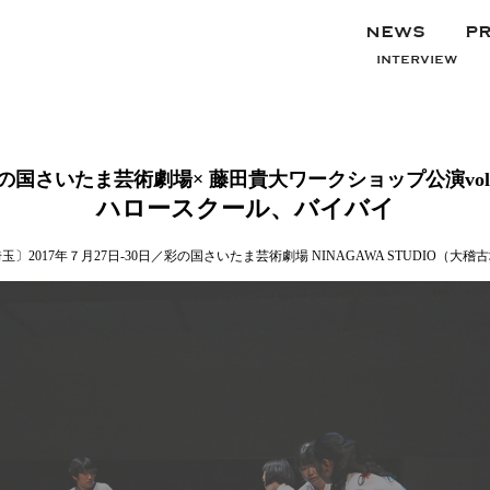
mum&gypsy
NEWS
PR
INTERVIEW
の国さいたま芸術劇場× 藤田貴大ワークショップ公演vol
ハロースクール、バイバイ
玉〕2017
年７
月
27
日-
30
日／彩の国さいたま芸術劇場
NINAGAWA STUDIO
（大稽古