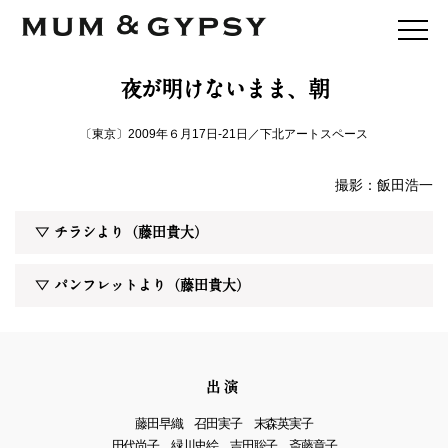
mum&gypsy
夜が明けないまま、朝
NEWS
PROFILE
〔東京〕2009
年６
月
17
日
-21
日／下北アートスペース
REPERTORY
WORKS
撮影：飯田浩一
HIBI
▽ チラシより（藤田貴大）
INTERVIEW
WORKSHOP
▽ パンフレットより（藤田貴大）
BOOKS
SHOP
MEDIA
ENGLISH
出演
藤田早織 召田実子 末森英実子
twitter
田代尚子
緑川史絵 吉田聡子 斎藤章子