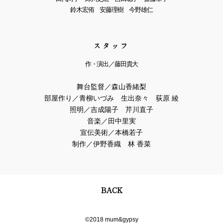
鈴木宏侑 安藤理樹 今野雄仁
facebook
instagram
contact
スタッフ
作・演出／藤田貴大
舞台監督／森山香緒梨
部屋作り／青柳いづみ 生出奈々 荻原 綾
照明／吉成陽子 芹川直子
音楽／田中里実
宣伝美術／本橋若子
制作／伊野香織 林 香菜
BACK
©2018 mum&gypsy