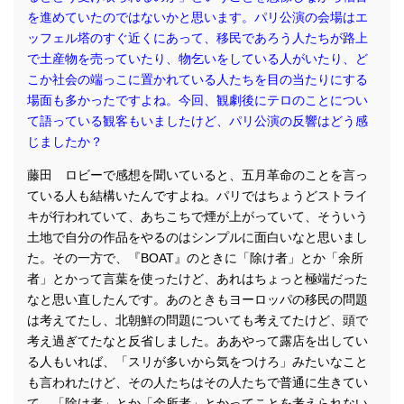
を進めていたのではないかと思います。パリ公演の会場はエ
ッフェル塔のすぐ近くにあって、移民であろう人たちが路上
で土産物を売っていたり、物乞いをしている人がいたり、ど
こか社会の端っこに置かれている人たちを目の当たりにする
場面も多かったですよね。今回、観劇後にテロのことについ
て語っている観客もいましたけど、パリ公演の反響はどう感
じましたか？
藤田 ロビーで感想を聞いていると、五月革命のことを言っ
ている人も結構いたんですよね。パリではちょうどストライ
キが行われていて、あちこちで煙が上がっていて、そういう
土地で自分の作品をやるのはシンプルに面白いなと思いまし
た。その一方で、『BOAT』のときに「除け者」とか「余所
者」とかって言葉を使ったけど、あれはちょっと極端だった
なと思い直したんです。あのときもヨーロッパの移民の問題
は考えてたし、北朝鮮の問題についても考えてたけど、頭で
考え過ぎてたなと反省しました。ああやって露店を出してい
る人もいれば、「スリが多いから気をつけろ」みたいなこと
も言われたけど、その人たちはその人たちで普通に生きてい
て、「除け者」とか「余所者」とかってことを考えられない