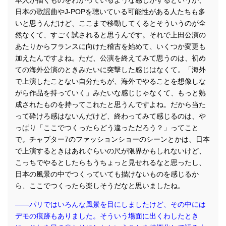
本人が描くものをわかっているような感じがするというか、
日本の歌謡曲やJ-POPを聴いている可能性がある人たちも多
facebook
いと思うんだけど、ここまで移動してくるとそういうのが全
instagram
然なくて、すごく試されると思うんです。それで上田公演の
contact
あたりからフランスに向けた稽古を始めて、いくつか変更も
加えたんですよね。ただ、公演を終えてみて思うのは、初め
ての海外公演のときみたいに突撃した感じはなくて。「海外
で上演したことない自分たちが、海外でやることを想像しな
がら作品を持っていく」みたいな感じじゃなくて、もっと熟
成されたものを持ってこれたと思うんですよね。だから当た
って砕けろ感はないんだけど、終わってみて感じるのは、や
っぱり「ここでつくったらどう違っただろう？」ってこと
で。チャプター7のファッションショーのシーンとかは、日本
で上演するときはあれぐらいの尺が限界かもしれないけど、
こっちでやるとしたらもうちょっと見せれるなと思ったし、
日本の風景の中でつくっていても描けないものを感じるか
ら、ここでつくったら楽しそうだなと思いましたね。
――パリではいろんな風景を目にしましたけど、その中には
デモの痕跡もありました。そういう場面に出くわしたとき