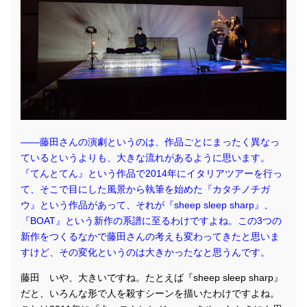
――藤田さんの演劇というのは、作品ごとにまったく異なっ
ているというよりも、大きな流れがあるように思います。
『てんとてん』という作品で2014年にイタリアツアーを行っ
て、そこで目にした風景から執筆を始めた『カタチノチガ
ウ』という作品があって、それが『sheep sleep sharp』、
『BOAT』という新作の系譜に至るわけですよね。この3つの
新作をつくるなかで藤田さんの考えも変わってきたと思いま
すけど、その変化というのは大きかったなと思うんです。
藤田 いや、大きいですね。たとえば『sheep sleep sharp』
だと、いろんな形で人を殺すシーンを描いたわけですよね。