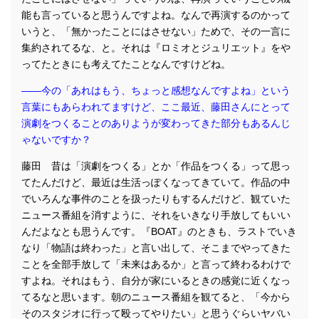
能も言っていると思うんですよね。なんで再演するのかって
いうと、「無かったことにはさせない」ためで、その一言に
集約されてるな、と。それは『ロミオとジュリエット』をや
ってたときにも考えてたことなんですけどね。
――今の「あれはもう、ちょっと感想なんですよね」という
言葉にもあらわれてますけど、ここ最近、藤田さんにとって
演劇をつくることのありようが変わってきた部分もあるんじ
ゃないですか？
藤田 昔は「演劇をつくる」とか「作品をつくる」って思っ
てたんだけど、最近は生活っぽくなってきていて。作品の中
でいろんな事件のことを扱ったりもするんだけど、観ていた
ニュース番組を消すように、それをいきなり手放してもいい
んだよなとも思うんです。『BOAT』のときも、ラストでいき
なり「物語は終わった」と言い出して、そこまでやってきた
ことを全部手放して「未来はあるか」と言って終わるわけで
すよね。それはもう、自分が家にいるときの感覚に近くなっ
てるなと思います。朝のニュース番組を観てると、「今から
そのスタジオに行って殴ってやりたい」と思うぐらいヤバい