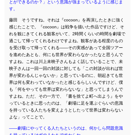
とができるのか？」という意識が強まっているように感じま
す。
藤田 そうですね。それは『cocoon』を再演したときに強く
感じたことで。『cocoon』は戦争を描いた作品ですけど、そ
れを観にきてくれる観客がいて、2時間くらいの時間を劇場で
過ごして帰ってくれるわけですよね。観客がある程度のもの
を受け取って帰ってくれる――その実感があって全国ツアー
を進めたあとも、何にも世界が変わらなかったなと思うんで
すよね。これは川上未映子さんもよく話していることで、未
映子さんは一回一回の対談に対しても「この対談が出れば世
界が変わるんじゃないか」と思っているのに、朝起きても世
界は何も変わっていなかったと感じるらしいんですけど、僕
も「何をやっても世界は変わらないな」と思ってしまうんで
すよね。ただ、その一方で、『書を捨てよ町へ出よう』をや
っているときに思ったのは、「劇場に足を運ぶぐらいの意識
を持っている人たちを変えようとしたって世界は変わらない
よな」ってことで。
――劇場にやってくる人たちというのは、何かしら問題意識