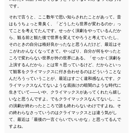
です。
それで言うと、ここ数年で思い知らされたことがあって。昔
はもうちょっと青臭く、「どうしたら世界が変わるのか」っ
てことを考えてたんです。せっかく演劇をやっているんだか
ら、観る前と観た後で世界を変えてやろうと考えていたし、
そのときの自分は格好良かったなと思うんだけど、最近はそ
こがわかんなくなってきて。やっぱり、自分が何をやったと
ころで変わらない世界が外の世界にある。「せっかく演劇を
上演するんだから」とは常々思っているけど、だからといっ
て観客をクライマックスに付き合わせるのはどういうことな
んだろうっていうことが、最近はすごく違和感なんです。ク
ライマックスなんてないような底抜けの暗闇のような時代に
生きていて――いや、クライマックスがあってくれたら嬉し
いなと思うんですよ。でもクライマックスなんてないし、こ
の演劇が終わったところで誰も終わらないわけですよね。そ
の終わらなさっていうのはクライマックスとは違う気がし
て、最近は「最後の一言ぐらいでいいかな」と思ってるんで
すよね。