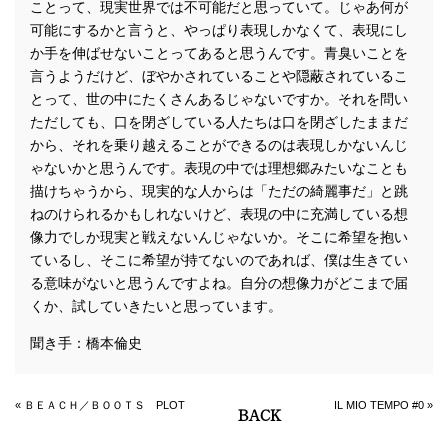
ことって、現実世界では不可能だと思っていて。じゃあ何が
可能にするかと言うと、やっぱり表現しかなくて、表現にし
か手を伸ばせないことってあると思うんです。青臭いことを
言うようだけど、ぼやかされていることや隠蔽されているこ
とって、世の中にたくさんあるじゃないですか。それを問い
ただしても、口を閉ざしている人たちは口を閉ざしたままだ
から、それを乗り越えることができるのは表現しかないんじ
ゃないかと思うんです。表現の中では理想郷みたいなことも
描けちゃうから、現実的な人からは「ただの綺麗事だ」と跳
ねのけられるかもしれないけど、表現の中に充満している想
像力でしか現実と戦えないんじゃないか。そこに希望を抱い
ているし、そこに希望が持てないのであれば、僕は生きてい
る意味がないと思うんですよね。自分の想像力がどこまで届
くか、試していきたいと思っています。
聞き手：橋本倫史
«
ＢＥＡＣＨ／ＢＯＯＴＳ PLOT
IL MIO TEMPO #0
»
BACK