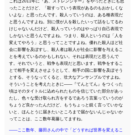
これは2011年に『あ、ストレンジャー』をやったときにも思
ったことだけど、「殺すっていう表現があるのもおかしくな
いよな」と思ったんです。殺人っていうのは、ある種表現だ
と思うんですよね。別に僕が人を殺したいって話をしてるわ
けじゃないんだけど、殺人っていうのはやっぱり自己表現で
しかないと思うんですよね。つまり、殺人というのは「人を
変えてやろう」と思うってことですよね。優れた殺人ほど社
会に影響を及ぼすし、殺人者は殺人が社会に影響を与えるこ
とを考えているのかもしれない。それは表現だと思うんで
す。それでいうと、戦争も表現だと思います。戦争をするこ
とで相手を変えさせようとして、相手の国に影響を及ぼそう
とする。そうなってくると、壮大なアンサンブルですよね。
そういうことを考えたときに――『てんとてん』をつくった
頃はそのタイトルに込められたものを信じていた部分があっ
たし、色々な受け取られ方をするであろう言葉っていうのが
ちょうど良かったんだけど、もうちょっと鋭く言っていかな
いと、ほんとうに届きたいところまで届かないんじゃないか
ってことは、ここ数年葛藤してますね。
――ここ数年、藤田さんの中で「どうすれば世界を変えるこ