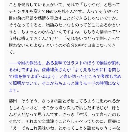
ことを発言している人がいて、それで「もうやだ」と思って
チャンネルを変えてNetflixを観るんです。人ってそうやって
目の前の問題や感情を手放すことができるじゃないですか。
そうなってくると、物語みたいなものってどこにあるかとい
うと、ちょっとわかんないんですよね。もちろん物語ってい
う枠は構えておくんだけど、「それをいつだって割ったって
構わないんだよな」というのが自分の中で自由になってき
て。
――今回の作品も、ある意味ではラストのほうで物語が割れ
るわけですよね。佐藤緋美さんが「よく見るために目を閉じ
て/書を捨てよ町へ出よう」と言い切ったところで客席も含め
て照明がついて、そこからちょっと違うモードの時間になり
ます。
藤田 そうそう。さっきの話と矛盾してるように思われるか
もしれないけど、そこから違う次元で話しだす感じが、ほと
んど人だなって思うんです。さっき「生活」って言ったのも
それで、それまで全然違うことをしゃべってたのに、唐突に
「え、でもこれ美味いね」とかってことを話せちゃうじゃな