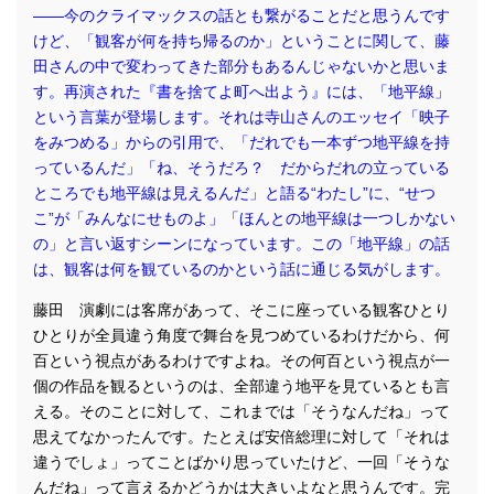
――今のクライマックスの話とも繋がることだと思うんです
けど、「観客が何を持ち帰るのか」ということに関して、藤
田さんの中で変わってきた部分もあるんじゃないかと思いま
す。再演された『書を捨てよ町へ出よう』には、「地平線」
という言葉が登場します。それは寺山さんのエッセイ「映子
をみつめる」からの引用で、「だれでも一本ずつ地平線を持
っているんだ」「ね、そうだろ？ だからだれの立っている
ところでも地平線は見えるんだ」と語る“わたし”に、“せつ
こ”が「みんなにせものよ」「ほんとの地平線は一つしかない
の」と言い返すシーンになっています。この「地平線」の話
は、観客は何を観ているのかという話に通じる気がします。
藤田 演劇には客席があって、そこに座っている観客ひとり
ひとりが全員違う角度で舞台を見つめているわけだから、何
百という視点があるわけですよね。その何百という視点が一
個の作品を観るというのは、全部違う地平を見ているとも言
える。そのことに対して、これまでは「そうなんだね」って
思えてなかったんです。たとえば安倍総理に対して「それは
違うでしょ」ってことばかり思っていたけど、一回「そうな
んだね」って言えるかどうかは大きいよなと思うんです。完