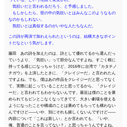
気狂いだと言われるだろう、と予感しました。
もしかしたら、世の中の気狂いとはみんなこのようなもの
なのかもしれない。
気狂いとは真似するのがいやな人たちなんだ。
この詩が再演で加わえられたというのは、結構大きなポイン
トだなという気がします。
藤田 あの詩を加えたのは、詩として優れてるから選んだっ
ていうより、「気狂い」って部分なんですよね。すごく根に
持ってる感じになっちゃうけど、2016年に台湾で『カタチノ
チガウ』を上演したときに、「クレイジーだ」と言われたん
ですよね。でも、僕はあの作品をクレイジーだと思ってなく
て、実際に起こっていることだと思ってるから、「クレイジ
ーだ」と言われてもわからないんです。最近は僕のことを褒
められてもピンとこなくなってきてて、大きい劇場を使える
ようになったことや構成のことは褒めてもらっても構わない
んですけど――いや、別にそれも嬉しくないんですけど――
内容について「これは新しい」とか言われても、「いや、
俺、普通のことを言ってない？」と思っちゃうんですよね。