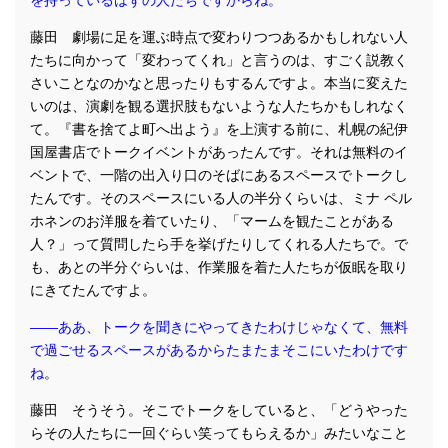
を持っているはずの人たちですからね。
藤田 劇場に足を運ぶ時点で変わりつつあるかもしれない人
たちに向かって「変わってくれ」と言うのは、すごく説教く
さいことなのかなと思ったりもするんですよ。本当に変えた
いのは、演劇を観る選択肢もないような人たちかもしれなく
て。『書を捨てよ町へ出よう』を上演する前に、札幌の紀伊
国屋書店でトークイベントがあったんです。それは無料のイ
ベントで、一階の出入り口のそばにあるスペースでトークし
たんです。そのスペースにいる人の半分くらいは、ミナ ペル
ホネンのお洋服を着ていたり、「マームを観たことがある
人？」って質問したら手を挙げたりしてくれる人たちで。で
も、あとの半分ぐらいは、作業服を着た人たちが仮眠を取り
にきてたんですよ。
――ああ、トークを聞きにやってきたわけじゃなくて、無料
で過ごせるスペースがあるからたまたまそこにいたわけです
ね
。
藤田 そうそう。そこでトークをしていると、「どうやった
らその人たちに一回ぐらい笑ってもらえるか」みたいなこと