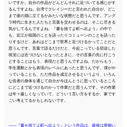
いですか。自分の作品がどんどんそれに近づいてる感じがす
るんですよね。台湾でクレイジーだと言われた自分が、どこ
まで崖の淵に立てるかみたいな状態だと思うんです。アング
ラ時代に生きた人たちと言葉を交わせるのは、そこに尽きる
気がしてるんですよね。『書を捨てよ町へ出よう』の中で
も、近江が祖国のことを語ったりコミューンのことを語った
りするけど、あれはどこまで世界と近づけるかってことだと
思うんです。言葉で語るだけだと、今起こっている切迫した
状況には近づけないとなったときに、その言葉の先に行こう
とすることはもう、表現だと思うんですよね。だからもう、
学生運動とかも表現のレベルにあったと思うんです。僕がや
っていることも、ただ作品を成立させるというより、いろん
な役者の身体を通じて自分が今ほんとうに思っているところ
にどこまで近づけるのかって作業だと思うんです。その作業
は年々厳しくなっていて、どういう言い方をするか、家です
ごい考えてるかもしれないです。
――『書を捨てよ町へ出よう』という作品は、最後は青柳い