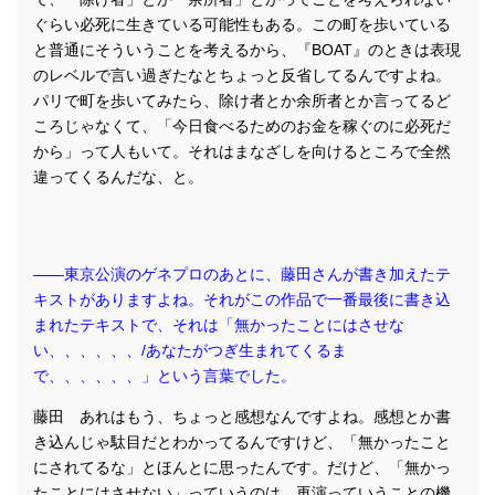
ぐらい必死に生きている可能性もある。この町を歩いている
と普通にそういうことを考えるから、『BOAT』のときは表現
のレベルで言い過ぎたなとちょっと反省してるんですよね。
パリで町を歩いてみたら、除け者とか余所者とか言ってるど
ころじゃなくて、「今日食べるためのお金を稼ぐのに必死だ
から」って人もいて。それはまなざしを向けるところで全然
違ってくるんだな、と。
――東京公演のゲネプロのあとに、藤田さんが書き加えたテ
キストがありますよね。それがこの作品で一番最後に書き込
まれたテキストで、それは「無かったことにはさせな
い、、、、、、/あなたがつぎ生まれてくるま
で、、、、、、」という言葉でした。
藤田 あれはもう、ちょっと感想なんですよね。感想とか書
き込んじゃ駄目だとわかってるんですけど、「無かったこと
にされてるな」とほんとに思ったんです。だけど、「無かっ
たことにはさせない」っていうのは、再演っていうことの機