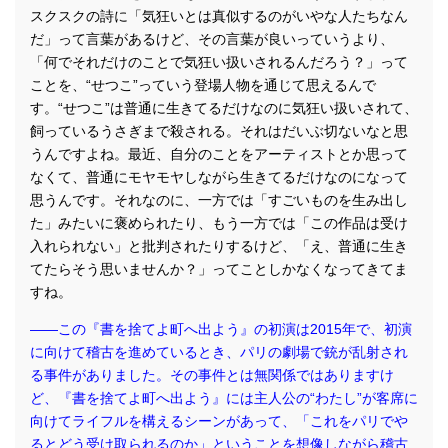
スクスクの詩に「気狂いとは真似するのがいやな人たちなん
だ」って言葉があるけど、その言葉が良いっていうより、
「何でそれだけのことで気狂い扱いされるんだろう？」って
ことを、“せつこ”っていう登場人物を通じて思えるんで
す。“せつこ”は普通に生きてるだけなのに気狂い扱いされて、
飼っているうさぎまで殺される。それはだいぶ切ないなと思
うんですよね。最近、自分のことをアーティストとか思って
なくて、普通にモヤモヤしながら生きてるだけなのになって
思うんです。それなのに、一方では「すごいものを生み出し
た」みたいに褒められたり、もう一方では「この作品は受け
入れられない」と批判されたりするけど、「え、普通に生き
てたらそう思いませんか？」ってことしかなくなってきてま
すね。
――この『書を捨てよ町へ出よう』の初演は2015年で、初演
に向けて稽古を進めているとき、パリの劇場で銃が乱射され
る事件がありました。その事件とは無関係ではありますけ
ど、『書を捨てよ町へ出よう』には主人公の“わたし”が客席に
向けてライフルを構えるシーンがあって、「これをパリでや
るとどう受け取られるのか」ということを想像しながら稽古