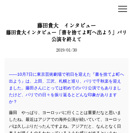
mum&gypsy
藤田貴大 インタビュー
NEWS
藤田貴大インタビュー「書を捨てよ町へ出よう」パリ
PROFILE
公演を終えて
REPERTORY
2019/01/30
WORKS
HIBI
INTERVIEW
――10月7日に東京芸術劇場で初日を迎えた『書を捨てよ町へ
WORKSHOP
出よう』は、上田、三沢、札幌と巡り、パリで千秋楽を迎え
BOOKS
ました。藤田さんにとっては初めてのパリ公演でもありまし
SHOP
たけど、パリでの日々を振り返るとどんな印象があります
MEDIA
か？
藤田 やっぱり、ヨーロッパに行くことは重要だなと思いま
ENGLISH
したね。最近はアジアでの海外公演が続いていて、ヨーロッ
パは久しぶりだったんですよね。アジアだと、なんとなく日
twitter