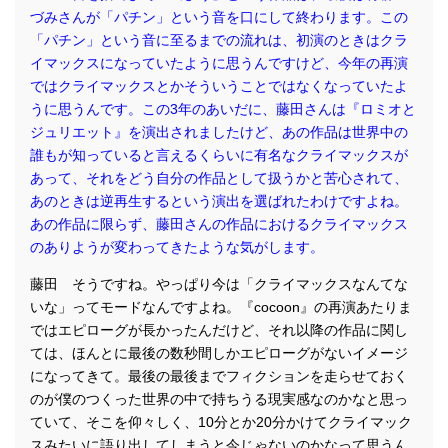
づみさんが「パチン」という音を口にして終わります。この
「パチン」という音に至るまでの流れは、初演のときはクラ
イマックスになっていたように思うんですけど、今年の再演
ではクライマックスとかそういうことではなくなっていたよ
うに思うんです。この3年のあいだに、藤田さんは『ロミオと
ジュリエット』を演出されましたけど、あの作品は世界中の
誰もが知っていると言えるくらいに有名なクライマックスが
あって、それをどう自分の作品として扱うかと苦心されて、
あのときは逆再生するという演出を選ばれたわけですよね。
あの作品に限らず、藤田さんの作品におけるクライマックス
のありようが変わってきたような気がします。
藤田 そうですね。やっぱり今は「クライマックスなんてな
いな」ってモードなんですよね。『cocoon』の再演あたりま
ではエピローグが長かったんだけど、それ以降の作品に関し
ては、ほんとに最後の数秒間しかエピローグがないイメージ
になってきて。最後の最後までフィクションを走らせておく
のが僕のつくった世界の中で持ちうる現実感なのかなと思っ
ていて、そこを仰々しく、10分とか20分かけてクライマック
スみたいに語り出してしまうと今じゃないのかなって思うん