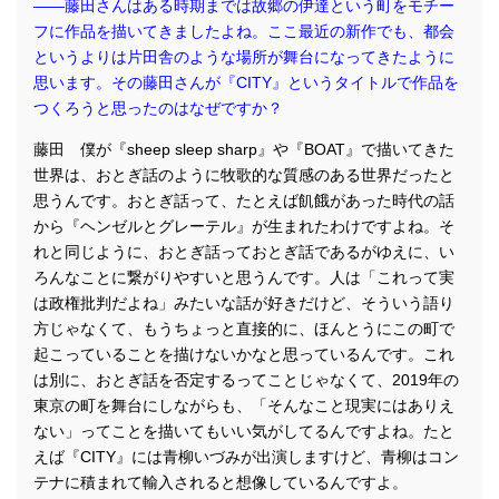
――藤田さんはある時期までは故郷の伊達という町をモチー
フに作品を描いてきましたよね。ここ最近の新作でも、都会
というよりは片田舎のような場所が舞台になってきたように
思います。その藤田さんが『CITY』というタイトルで作品を
つくろうと思ったのはなぜですか？
藤田 僕が『sheep sleep sharp』や『BOAT』で描いてきた
世界は、おとぎ話のように牧歌的な質感のある世界だったと
思うんです。おとぎ話って、たとえば飢餓があった時代の話
から『ヘンゼルとグレーテル』が生まれたわけですよね。そ
れと同じように、おとぎ話っておとぎ話であるがゆえに、い
ろんなことに繋がりやすいと思うんです。人は「これって実
は政権批判だよね」みたいな話が好きだけど、そういう語り
方じゃなくて、もうちょっと直接的に、ほんとうにこの町で
起こっていることを描けないかなと思っているんです。これ
は別に、おとぎ話を否定するってことじゃなくて、2019年の
東京の町を舞台にしながらも、「そんなこと現実にはありえ
ない」ってことを描いてもいい気がしてるんですよね。たと
えば『CITY』には青柳いづみが出演しますけど、青柳はコン
テナに積まれて輸入されると想像しているんですよ。