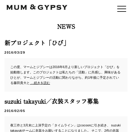
mum&gypsy
mum&gypsy
NEWS
NEWS
NEWS
PROFILE
PROFILE
新プロジェクト「ひび」
REPERTORY
REPERTORY
2016/03/29
WORKS
WORKS
HIBI
HIBI
この度、マームとジプシーは2016年6月より新しいプロジェクト「ひび」を
INTERVIEW
INTERVIEW
始動致します。このプロジェクトは私たちの「活動」に共感し、興味がある
WORKSHOP
WORKSHOP
ひとが、マームとジプシーの活動に関わりながら、約1年後に予定されてい
る藤田貴大と
…続きを読む
BOOKS
BOOKS
SHOP
SHOP
MEDIA
MEDIA
suzuki takayuki／衣装スタッフ募集
2016/02/05
ENGLISH
ENGLISH
夜三作と3月末に上演予定の「タイムライン」はcocoonに引き続き、 suzuki
twitter
twitter
takayukiチームに衣装をお願いすることになりました。 そこで、2作の衣装