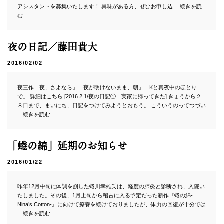
アシスタントを募集いたします！ 興味がある方、ぜひお申し込
…続きを読
facebook
facebook
む
instagram
instagram
contact
contact
夜の日記／藤田貴大
2016/02/02
夜三作「夜、さよなら」「夜が明けないまま、朝」「Kと真夜中のほとり
で」 詳細はこちら [2016.2.1/夜の日記① 実家に帰ってきた] きょうから２
８日まで、まいにち、日記をつけてみようとおもう。 こういうのってつづい
…続きを読む
「蜷の綿」延期のお知らせ
2016/01/22
昨年12月中旬に体調を崩した蜷川幸雄氏は、軽度の肺炎と診断され、入院い
たしました。その後、1月上旬から稽古に入る予定だった新作『蜷の綿-
Nina’s Cotton-』に向けて療養を続けておりましたが、体力の回復が十分では
…続きを読む