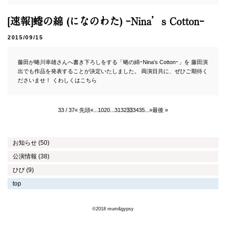
[速報]蜷の綿 (になのわた) ｰNina’s Cottonｰ
2015/09/15
藤田が蜷川幸雄さんへ書き下ろしをする「蜷の綿ｰNina’s Cottonｰ」を 藤田演
出でも作品を発表することが決定いたしました。 両演目共に、ぜひご期待く
ださいませ！ くわしくはこちら
33 / 37
« 先頭
«
...
10
20
...
31
32
33
34
35
...
»
最後 »
お知らせ (50)
公演情報 (38)
ひび (9)
top
©2018 mum&gypsy